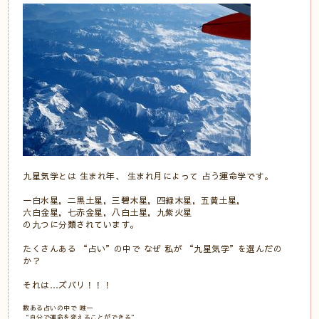
九星気学とは 生まれ年、 生まれ月によって 占う運命学です。
一白水星，二黒土星，三碧木星，四緑木星，五黄土星，
六白金星，七赤金星，八白土星，九紫火星
の九つに分類されています。
たくさんある “占い”の中で なぜ 私が “九星気学”を選んだの
か？
それは…ズバリ！！！
数ある占いの中で 唯一
“自分で運命を変えることができる”