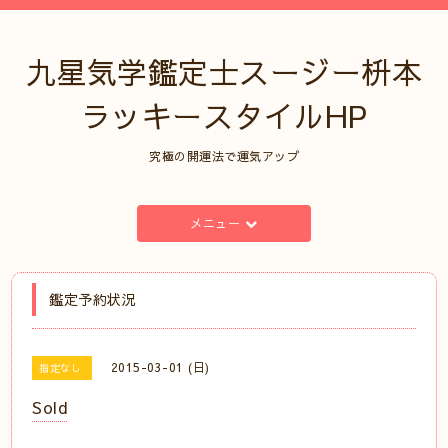
九星気学鑑定士スージー枡本
ラッキースタイルHP
究極の開運法で運気アップ
メニュー
鑑定予約状況
2015-03-01 (日)
指定なし
Sold