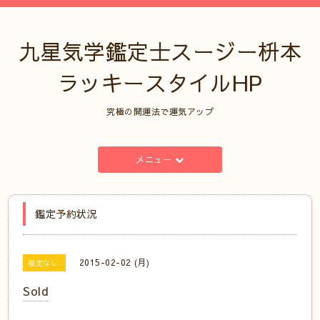
九星気学鑑定士スージー枡本
ラッキースタイルHP
究極の開運法で運気アップ
メニュー
鑑定予約状況
2015-02-02 (月)
指定なし
Sold