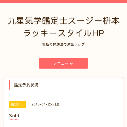
九星気学鑑定士スージー枡本
ラッキースタイルHP
究極の開運法で運気アップ
メニュー
鑑定予約状況
2015-01-25 (日)
指定なし
Sold