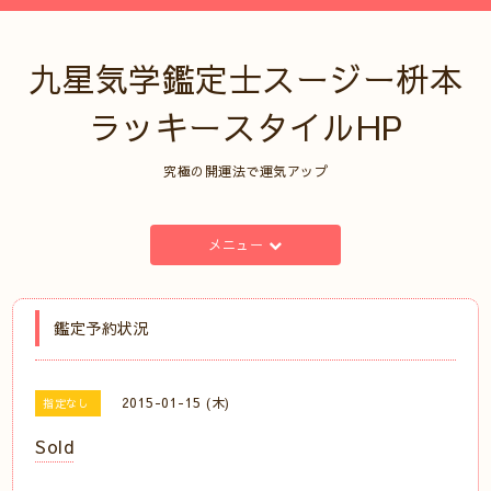
九星気学鑑定士スージー枡本
ラッキースタイルHP
究極の開運法で運気アップ
メニュー
鑑定予約状況
2015-01-15 (木)
指定なし
Sold