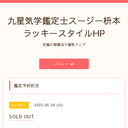
九星気学鑑定士スージー枡本
ラッキースタイルHP
究極の開運法で運気アップ
メニュー
鑑定予約状況
2025-05-20 (火)
SOLDOUT
SOLD OUT