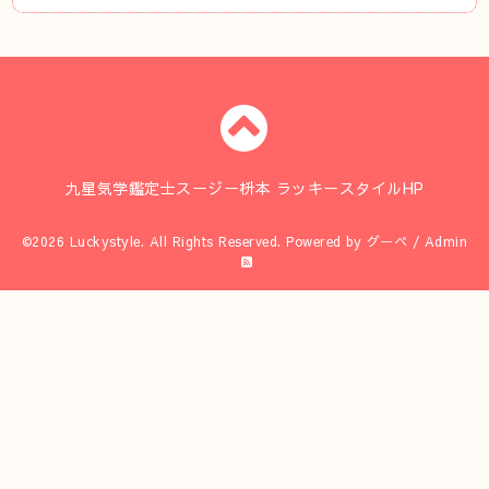
九星気学鑑定士スージー枡本 ラッキースタイルHP
©2026
Luckystyle
. All Rights Reserved.
Powered by
グーペ
/
Admin