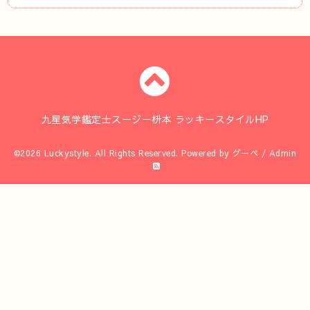
九星気学鑑定士スージー枡本 ラッキースタイルHP
©2026
Luckystyle
. All Rights Reserved.
Powered by
グーペ
/
Admin