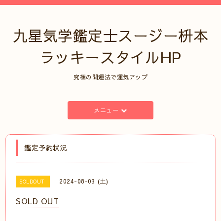
九星気学鑑定士スージー枡本
ラッキースタイルHP
究極の開運法で運気アップ
メニュー
鑑定予約状況
2024-08-03 (土)
SOLDOUT
SOLD OUT