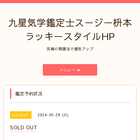
九星気学鑑定士スージー枡本
ラッキースタイルHP
究極の開運法で運気アップ
メニュー
鑑定予約状況
2024-05-28 (火)
SOLDOUT
SOLD OUT