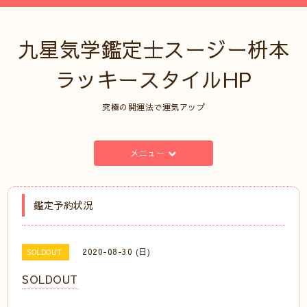
九星気学鑑定士スージー枡本
ラッキースタイルHP
究極の開運法で運気アップ
メニュー
鑑定予約状況
2020-08-30 (日)
SOLDOUT
SOLDOUT